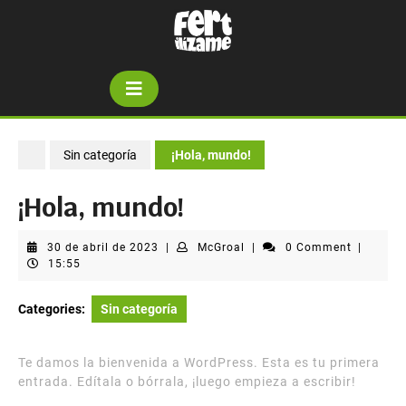
Skip
to
content
Open
Button
Sin categoría
¡Hola, mundo!
¡Hola, mundo!
30
McGroal
30 de abril de 2023
|
McGroal
|
0 Comment
|
de
15:55
abril
de
Categories:
Sin categoría
2023
Te damos la bienvenida a WordPress. Esta es tu primera
entrada. Edítala o bórrala, ¡luego empieza a escribir!